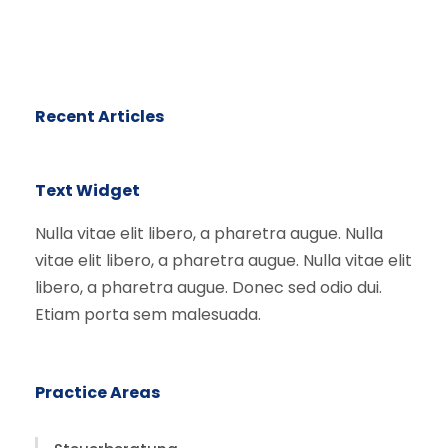
l
t
e
r
Recent Articles
n
a
t
Text Widget
i
Nulla vitae elit libero, a pharetra augue. Nulla
v
vitae elit libero, a pharetra augue. Nulla vitae elit
e
libero, a pharetra augue. Donec sed odio dui.
:
Etiam porta sem malesuada.
Practice Areas